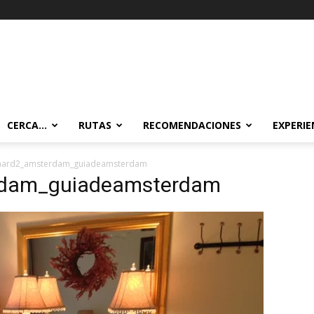
CERCA…
RUTAS
RECOMENDACIONES
EXPERIE
ard2_amsterdam_guiadeamsterdam
rdam_guiadeamsterdam