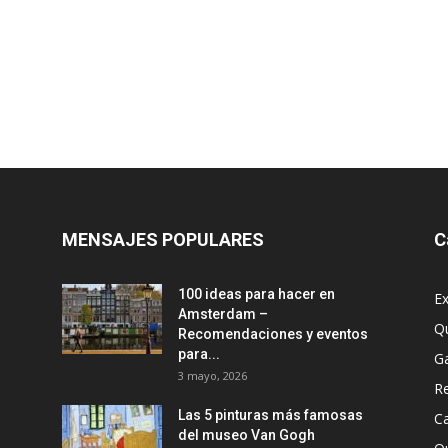
MENSAJES POPULARES
C
100 ideas para hacer en
Ex
Amsterdam –
Q
Recomendaciones y eventos
para...
G
3 mayo, 2026
R
Las 5 pinturas más famosas
Ca
del museo Van Gogh