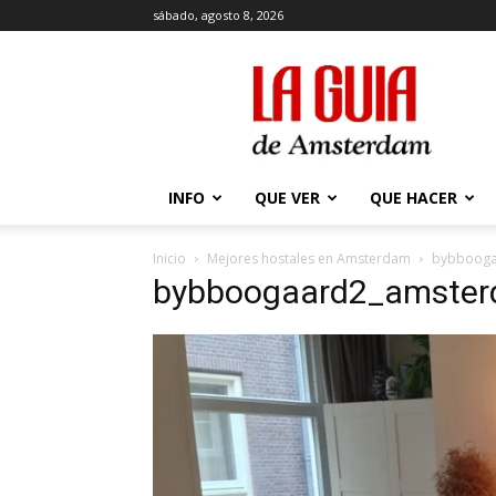
sábado, agosto 8, 2026
La
Guía
de
Amsterdam
INFO
QUE VER
QUE HACER
Inicio
Mejores hostales en Amsterdam
bybbooga
bybboogaard2_amste