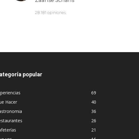
ategoría popular
periencias
69
ue Hacer
40
astronomia
36
estaurantes
26
feterías
21