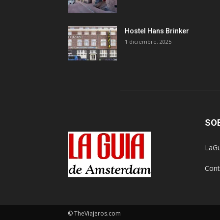
Hostel Hans Brinker
1 diciembre, 2025
SO
LaGu
Cont
© TheViajeros.com