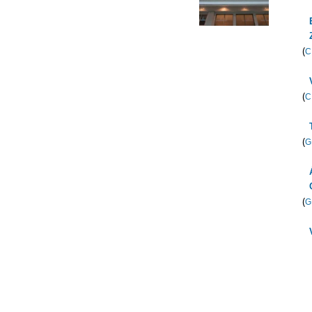
(
C
(
C
(
G
(
G