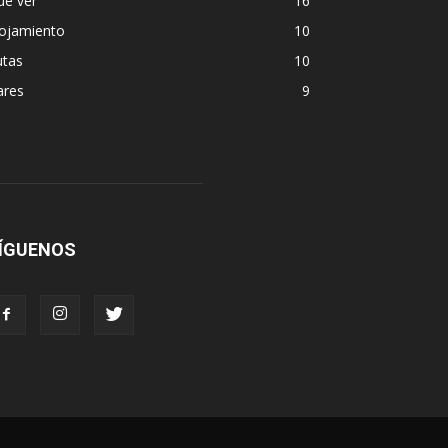
ue ver
16
lojamiento
10
utas
10
ares
9
ÍGUENOS