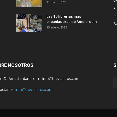
Q
31 marzo, 2024
A
R
Las 10 librerías más
encantadoras de Ámsterdam
B
15 enero, 2025
BRE NOSOTROS
S
iaDeAmasterdam.com - info@theviajeros.com
áctanos:
info@theviajeros.com