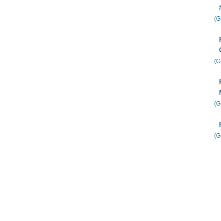
(
(
(
(