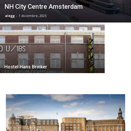
NH City Centre Amsterdam
alegg
-
1 diciembre, 2025
Experienc
Hostel Hans Brinker