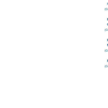
(
(
(
(