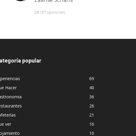
ategoría popular
periencias
69
ue Hacer
40
astronomia
36
estaurantes
26
feterías
21
ue ver
16
lojamiento
10