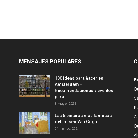
MENSAJES POPULARES
C
100 ideas para hacer en
Ex
Amsterdam –
Q
Recomendaciones y eventos
para...
G
3 mayo, 2026
R
Las 5 pinturas más famosas
Ca
del museo Van Gogh
Q
31 marzo, 2024
A