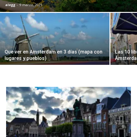
alegg
-
9 marzo, 2025
Que ver en Amsterdam en 3 días (mapa con
Las 10 li
lugares y pueblos)
Ámsterd