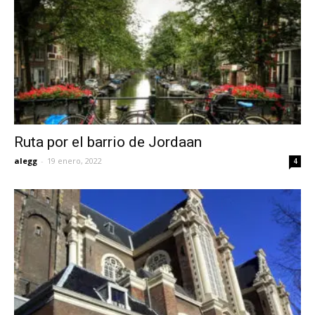
Ruta por el barrio de Jordaan
alegg
-
19 enero, 2022
4