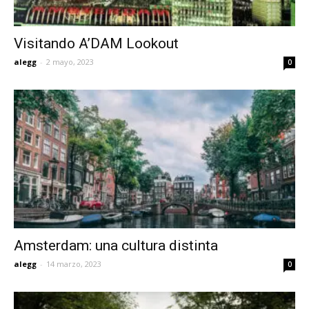
Visitando A’DAM Lookout
alegg
-
2 mayo, 2023
0
Amsterdam: una cultura distinta
alegg
-
14 marzo, 2023
0