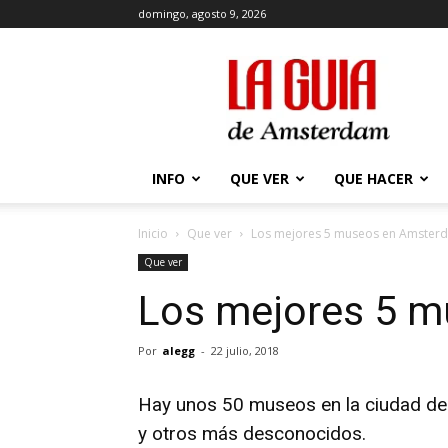
domingo, agosto 9, 2026
La
Guía
de
Amsterdam
INFO
QUE VER
QUE HACER
Inicio
Que ver
Los mejores 5 museos en Amster
Que ver
Los mejores 5 
Por
alegg
-
22 julio, 2018
Hay unos 50 museos en la ciudad d
y otros más desconocidos.