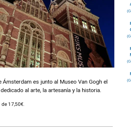
(
(
(
(
e Ámsterdam es junto al
Museo Van Gogh
el
icado al arte, la artesanía y la historia.
s de 17,50€.