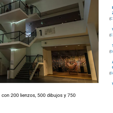
(
C
(
C
(
G
(
G
con 200 lienzos, 500 dibujos y 750