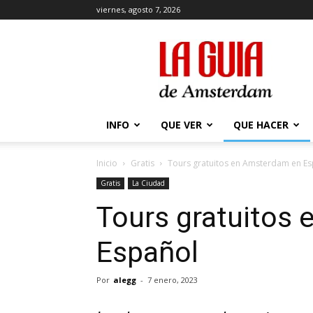
viernes, agosto 7, 2026
La
Guía
de
Amsterdam
INFO
QUE VER
QUE HACER
Inicio
Gratis
Tours gratuitos en Amsterdam en E
Gratis
La Ciudad
Tours gratuitos
Español
Por
alegg
-
7 enero, 2023