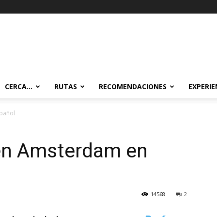
CERCA…
RUTAS
RECOMENDACIONES
EXPERIE
spañol
 en Amsterdam en
14568
2