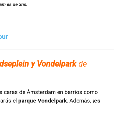
am es de 3hs.
our
idseplein y Vondelpark
de
las caras de Ámsterdam en barrios como
tarás el
parque Vondelpark
. Además, ¡
es