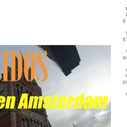
(
C
(
C
(
G
(
G