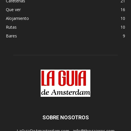
Cafeterías
21
Que ver
16
Alojamiento
10
Rutas
10
Bares
9
SOBRE NOSOTROS
LaGuiaDeAmasterdam.com - info@theviajeros.com