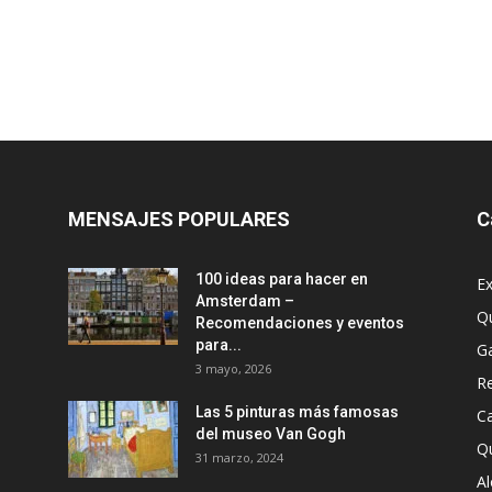
MENSAJES POPULARES
C
100 ideas para hacer en
Ex
Amsterdam –
Q
Recomendaciones y eventos
para...
G
3 mayo, 2026
R
Las 5 pinturas más famosas
Ca
del museo Van Gogh
Q
31 marzo, 2024
A