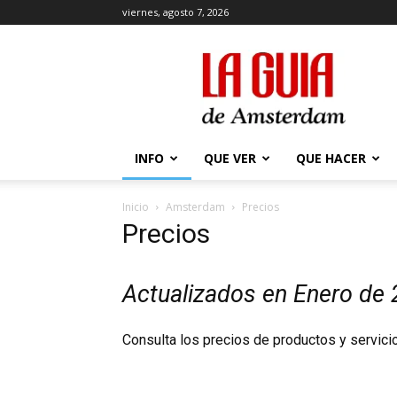
viernes, agosto 7, 2026
La
Guía
de
Amsterdam
INFO
QUE VER
QUE HACER
Inicio
Amsterdam
Precios
Precios
Actualizados en Enero de 
Consulta los precios de productos y servic