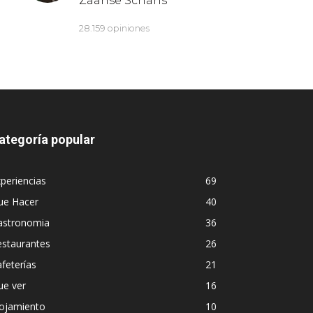
ategoría popular
periencias
69
ue Hacer
40
astronomia
36
estaurantes
26
feterías
21
ue ver
16
lojamiento
10