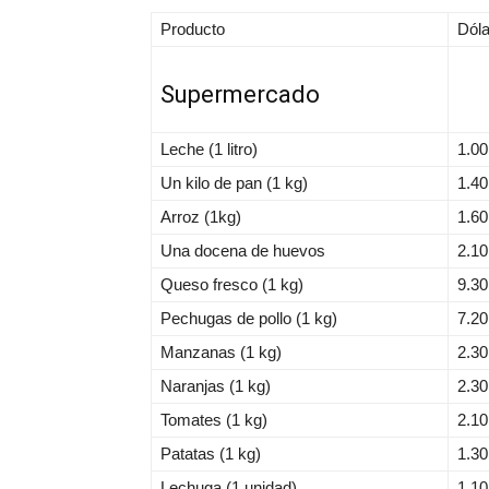
Producto
Dóla
Supermercado
Leche (1 litro)
1.0
Un kilo de pan (1 kg)
1.4
Arroz (1kg)
1.6
Una docena de huevos
2.1
Queso fresco (1 kg)
9.3
Pechugas de pollo (1 kg)
7.2
Manzanas (1 kg)
2.3
Naranjas (1 kg)
2.3
Tomates (1 kg)
2.1
Patatas (1 kg)
1.3
Lechuga (1 unidad)
1.1