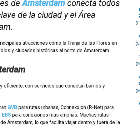
ses de
Ámsterdam
conecta todos
lave de la ciudad y el Área
(
C
dam.
rincipales atracciones como la Franja de las Flores en
(
C
eblos y ciudades históricas al norte de Ámsterdam.
(
G
sterdam
eficiente, con servicios que conectan barrios y
(
G
tran
GVB
para rutas urbanas, Connexxion (R-Net) para
y
EBS
para conexiones más amplias. Muchas rutas
e Ámsterdam, lo que facilita viajar dentro y fuera de la