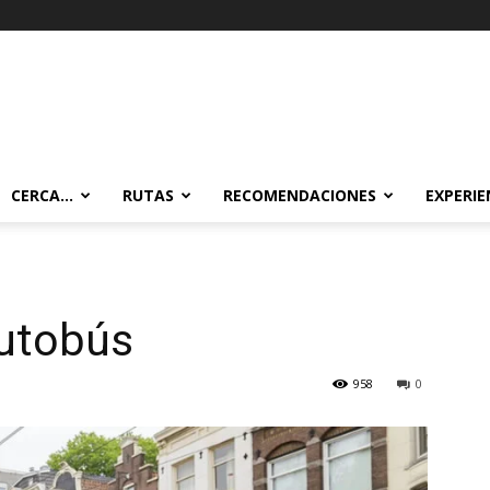
CERCA…
RUTAS
RECOMENDACIONES
EXPERIE
utobús
958
0