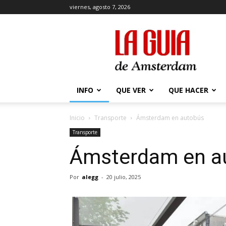
viernes, agosto 7, 2026
La
Guía
de
Amsterdam
INFO
QUE VER
QUE HACER
Inicio
Transporte
Ámsterdam en autobús
Transporte
Ámsterdam en a
Por
alegg
-
20 julio, 2025