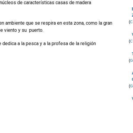
núcleos de características casas de madera
(
C
uen ambiente que se respira en esta zona, como la gran
e viento y su puerto.
(
C
dedica a la pesca y a la profesa de la religión
(
G
(
G