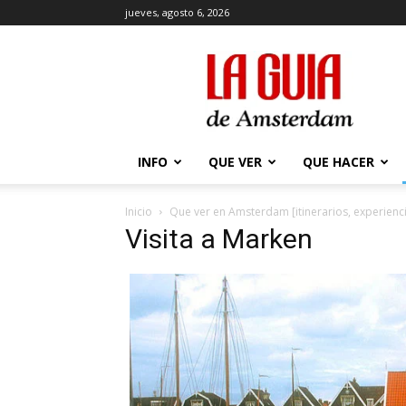
jueves, agosto 6, 2026
La
Guía
de
Amsterdam
INFO
QUE VER
QUE HACER
Inicio
Que ver en Amsterdam [itinerarios, experien
Visita a Marken