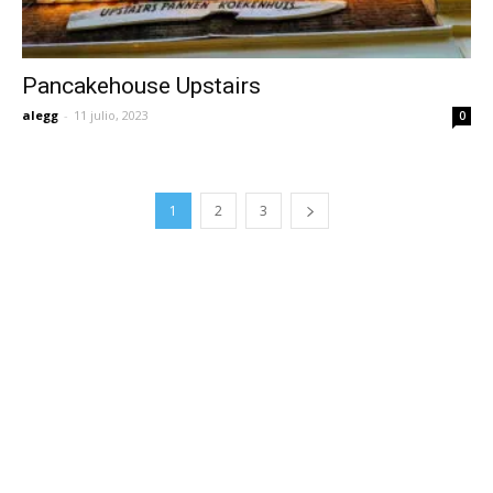
Pancakehouse Upstairs
alegg
-
11 julio, 2023
0
1
2
3