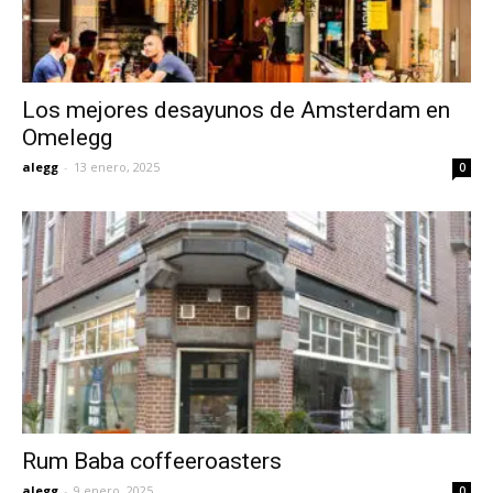
Los mejores desayunos de Amsterdam en
Omelegg
alegg
-
13 enero, 2025
0
Rum Baba coffeeroasters
alegg
-
9 enero, 2025
0