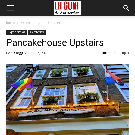
Inicio
Experiencias
Cafeterías
Experiencias
Cafeterías
Pancakehouse Upstairs
Por
alegg
-
11 julio, 2023
1195
0