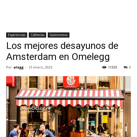
Experiencias
Cafeterías
Gastronomia
Los mejores desayunos de
Amsterdam en Omelegg
Por
alegg
-
13 enero, 2025
11335
0