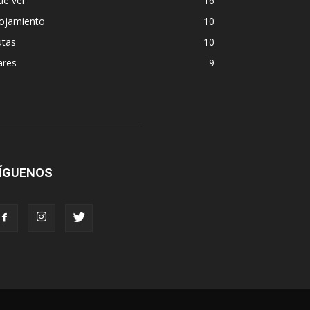
ue ver
16
lojamiento
10
utas
10
ares
9
ÍGUENOS