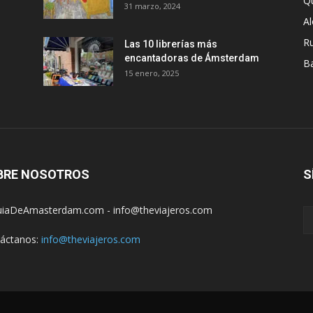
Q
31 marzo, 2024
A
R
Las 10 librerías más
encantadoras de Ámsterdam
B
15 enero, 2025
BRE NOSOTROS
S
iaDeAmasterdam.com - info@theviajeros.com
áctanos:
info@theviajeros.com