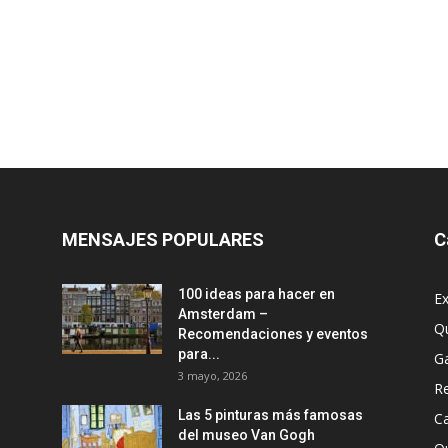
MENSAJES POPULARES
C
100 ideas para hacer en
Ex
Amsterdam –
Q
Recomendaciones y eventos
para...
G
3 mayo, 2026
R
Las 5 pinturas más famosas
Ca
del museo Van Gogh