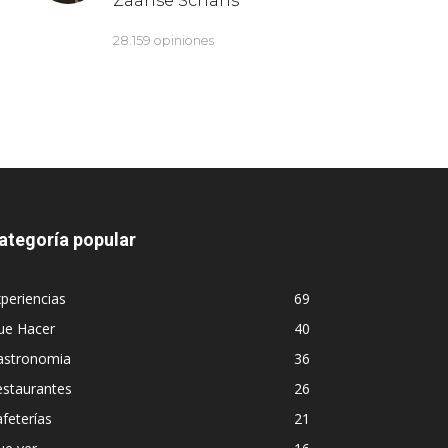
ategoría popular
periencias
69
ue Hacer
40
astronomia
36
estaurantes
26
feterías
21