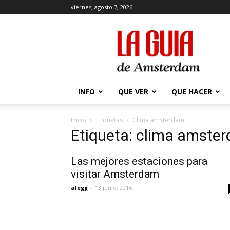
viernes, agosto 7, 2026
La
Guía
de
Amsterdam
INFO
QUE VER
QUE HACER
Inicio
Etiquetas
Clima amsterdam
Etiqueta: clima amste
Las mejores estaciones para
visitar Amsterdam
alegg
-
13 junio, 2016