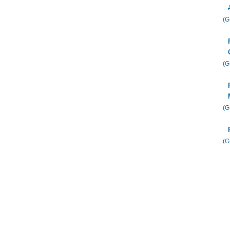
(
(
(
(