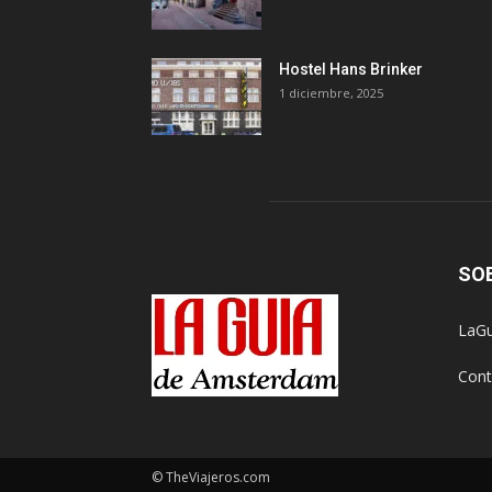
Hostel Hans Brinker
1 diciembre, 2025
SO
LaGu
Cont
© TheViajeros.com