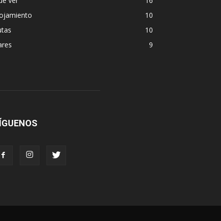
ue ver
16
lojamiento
10
utas
10
ares
9
ÍGUENOS