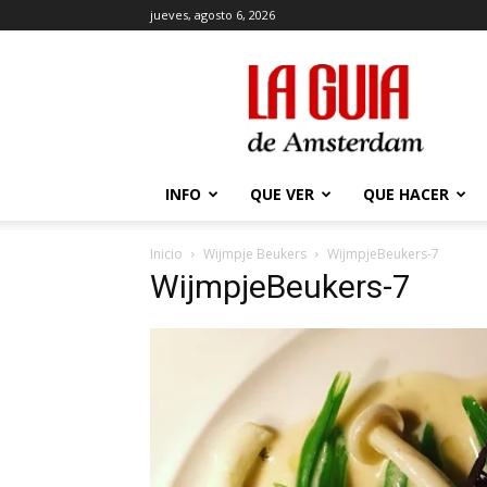
jueves, agosto 6, 2026
La
Guía
de
Amsterdam
INFO
QUE VER
QUE HACER
Inicio
Wijmpje Beukers
WijmpjeBeukers-7
WijmpjeBeukers-7