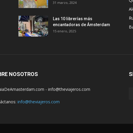
Q
31 marzo, 2024
A
R
Las 10 librerías más
encantadoras de Ámsterdam
B
15 enero, 2025
BRE NOSOTROS
S
iaDeAmasterdam.com - info@theviajeros.com
áctanos:
info@theviajeros.com