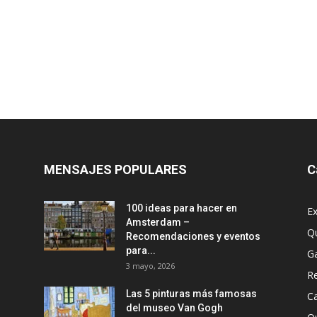
MENSAJES POPULARES
C
100 ideas para hacer en
Ex
Amsterdam –
Q
Recomendaciones y eventos
para...
G
3 mayo, 2026
R
Las 5 pinturas más famosas
Ca
del museo Van Gogh