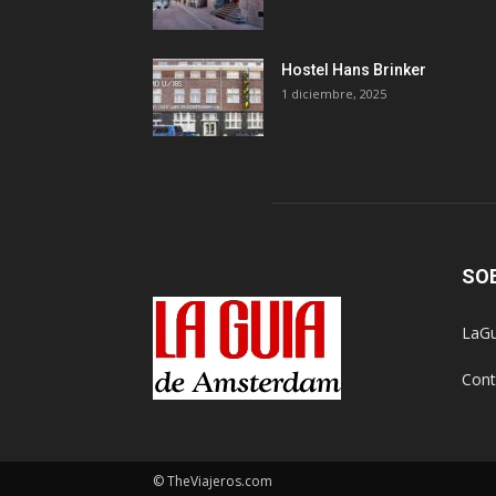
Hostel Hans Brinker
1 diciembre, 2025
SO
LaGu
Cont
© TheViajeros.com