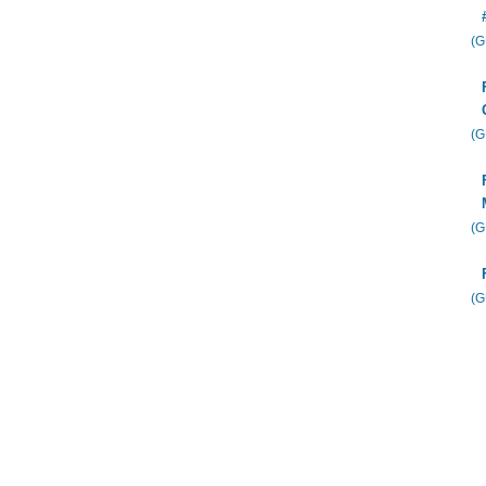
(
(
(
(