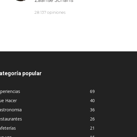
ategoría popular
periencias
69
ue Hacer
40
astronomia
36
estaurantes
26
feterías
21