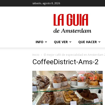
sábado, agosto 8, 2026
La
Guía
de
Amsterdam
INFO
QUE VER
QUE HACER
Inicio
El mejor café de especialidad en Amsterdam 
CoffeeDistrict-Ams-2