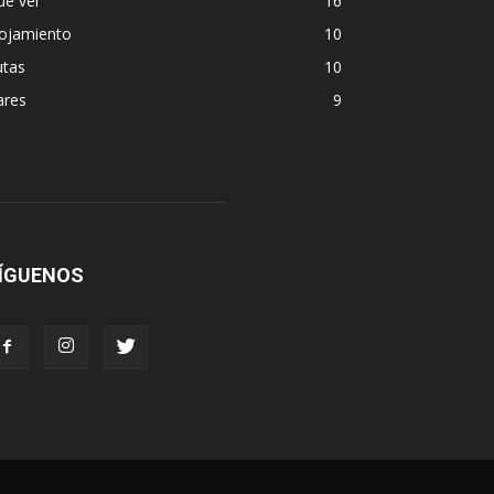
ue ver
16
lojamiento
10
utas
10
ares
9
ÍGUENOS