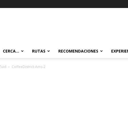
CERCA…
RUTAS
RECOMENDACIONES
EXPERIE
Zuid
CoffeeDistrict-Ams-2