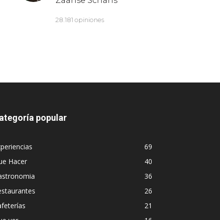
ategoría popular
periencias
69
ue Hacer
40
astronomia
36
estaurantes
26
feterías
21