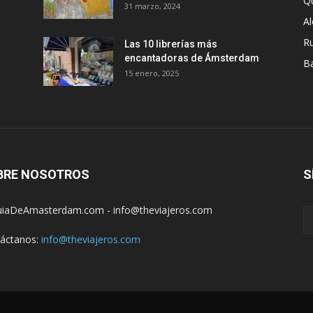
Q
31 marzo, 2024
A
R
Las 10 librerías más
encantadoras de Ámsterdam
B
15 enero, 2025
BRE NOSOTROS
S
iaDeAmasterdam.com - info@theviajeros.com
áctanos:
info@theviajeros.com