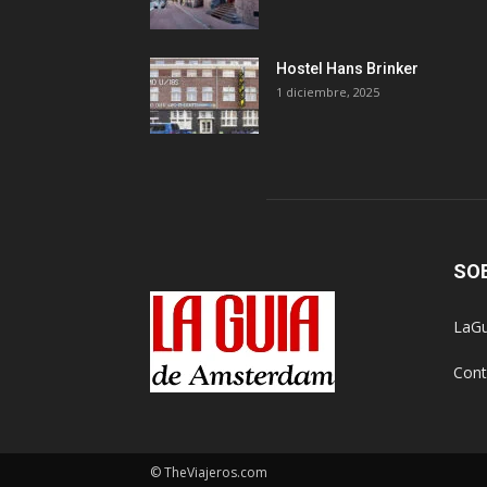
Hostel Hans Brinker
1 diciembre, 2025
SO
LaGu
Cont
© TheViajeros.com