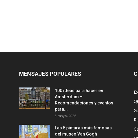
MENSAJES POPULARES
C
100 ideas para hacer en
Ex
Amsterdam –
Q
Recomendaciones y eventos
para...
G
3 mayo, 2026
R
Las 5 pinturas más famosas
Ca
del museo Van Gogh