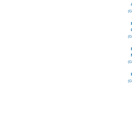
(
(
(
(