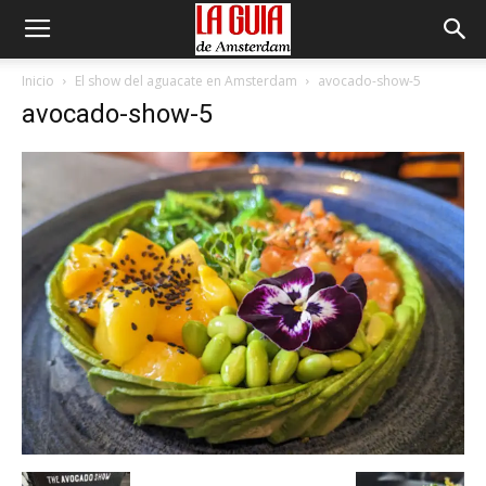
Inicio
El show del aguacate en Amsterdam
avocado-show-5
avocado-show-5