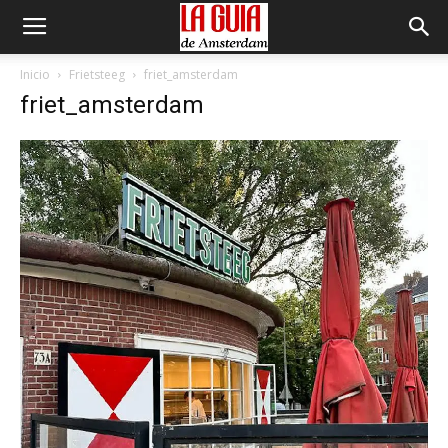
Inicio
Frietsteeg
friet_amsterdam
friet_amsterdam