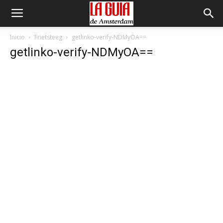
Inicio
Frietsteeg
getlinko-verify-NDMyOA==
getlinko-verify-NDMyOA==