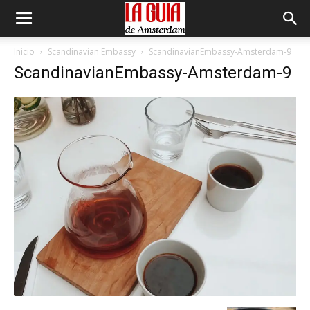
Inicio
Scandinavian Embassy
ScandinavianEmbassy-Amsterdam-9
ScandinavianEmbassy-Amsterdam-9