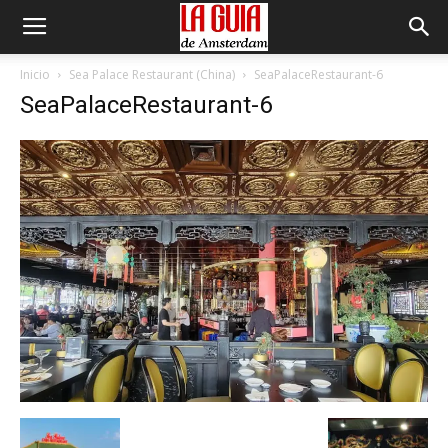
Inicio
Sea Palace Restaurant (China)
SeaPalaceRestaurant-6
SeaPalaceRestaurant-6