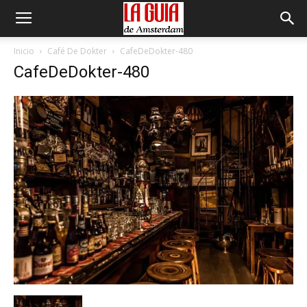
Inicio
Café De Dokter
CafeDeDokter-480
CafeDeDokter-480