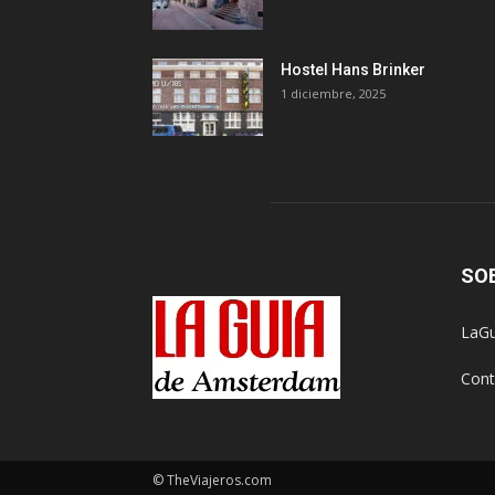
Hostel Hans Brinker
1 diciembre, 2025
SO
LaGu
Cont
© TheViajeros.com