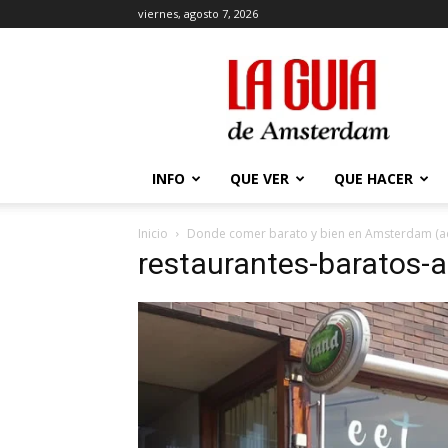
viernes, agosto 7, 2026
La
Guía
de
Amsterdam
INFO
QUE VER
QUE HACER
Inicio
Donde comer barato y bien en Amsterdam (ac
restaurantes-baratos-