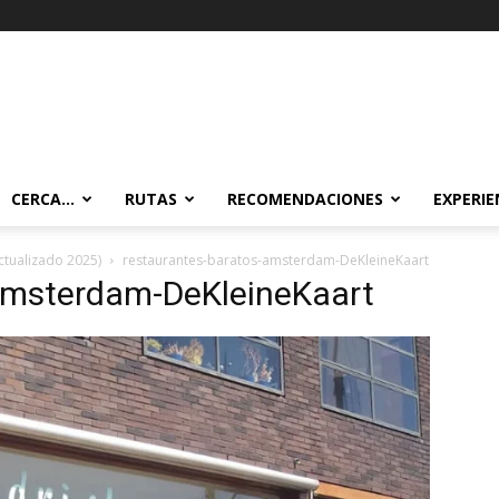
CERCA…
RUTAS
RECOMENDACIONES
EXPERIE
tualizado 2025)
restaurantes-baratos-amsterdam-DeKleineKaart
amsterdam-DeKleineKaart