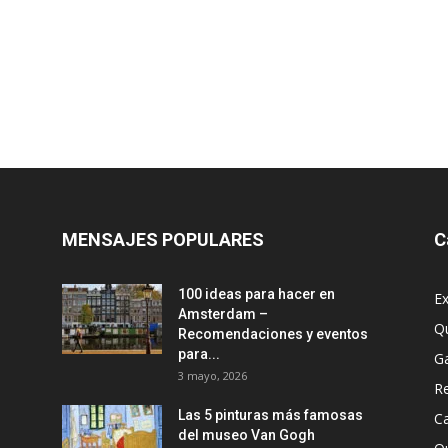
MENSAJES POPULARES
C
100 ideas para hacer en
Ex
Amsterdam –
Q
Recomendaciones y eventos
para...
G
3 mayo, 2026
R
Las 5 pinturas más famosas
Ca
del museo Van Gogh