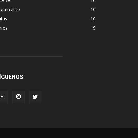
ue ver
16
lojamiento
10
utas
10
ares
9
ÍGUENOS