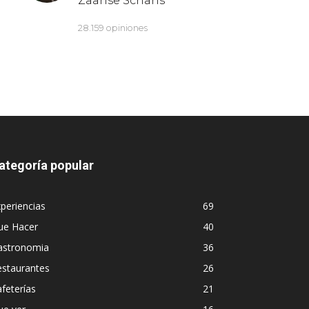
ategoría popular
periencias
69
ue Hacer
40
astronomia
36
estaurantes
26
feterías
21