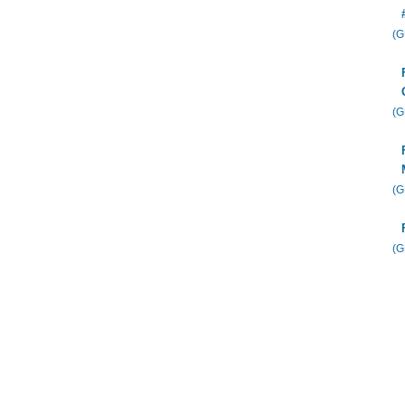
(
(
(
(