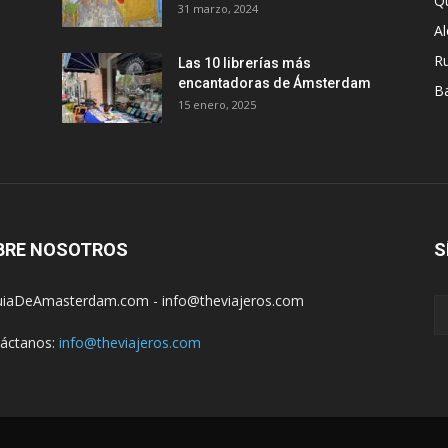
Q
31 marzo, 2024
A
R
Las 10 librerías más
encantadoras de Ámsterdam
B
15 enero, 2025
BRE NOSOTROS
S
iaDeAmasterdam.com - info@theviajeros.com
áctanos:
info@theviajeros.com