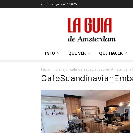
viernes, agosto 7, 2026
La
Guía
de
Amsterdam
INFO
QUE VER
QUE HACER
Inicio
El mejor café de especialidad en Amsterdam 
CafeScandinavianEmb