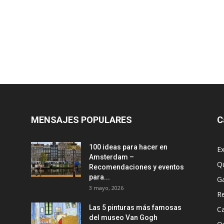
MENSAJES POPULARES
C
100 ideas para hacer en
Ex
Amsterdam –
Q
Recomendaciones y eventos
para...
G
3 mayo, 2026
R
Las 5 pinturas más famosas
Ca
del museo Van Gogh