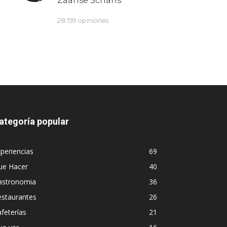
ategoría popular
periencias
69
ue Hacer
40
astronomia
36
estaurantes
26
feterías
21