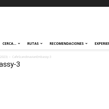
CERCA…
RUTAS
RECOMENDACIONES
EXPERIE
(2023)
CafeScandinavianEmbassy-3
assy-3