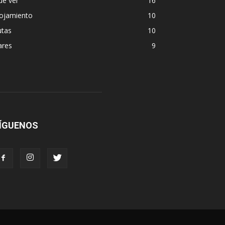
ue ver
16
lojamiento
10
utas
10
ares
9
ÍGUENOS