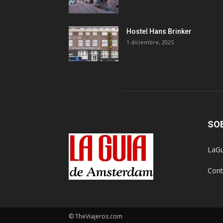
Hostel Hans Brinker
1 diciembre, 2025
SO
LaGu
Cont
© TheViajeros.com