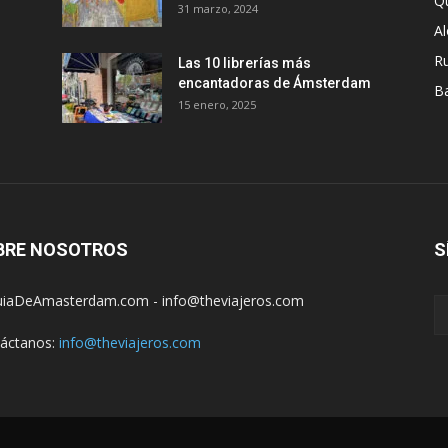
Q
31 marzo, 2024
A
R
Las 10 librerías más
encantadoras de Ámsterdam
B
15 enero, 2025
BRE NOSOTROS
S
iaDeAmasterdam.com - info@theviajeros.com
áctanos:
info@theviajeros.com