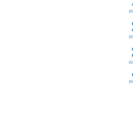
(
(
(
(