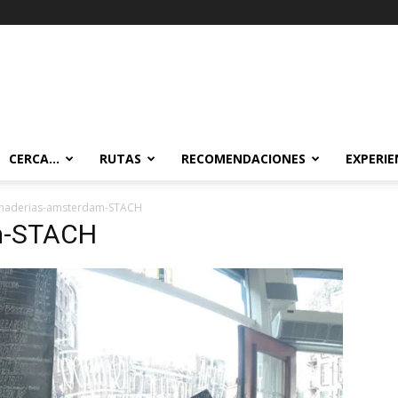
CERCA…
RUTAS
RECOMENDACIONES
EXPERIE
naderias-amsterdam-STACH
m-STACH