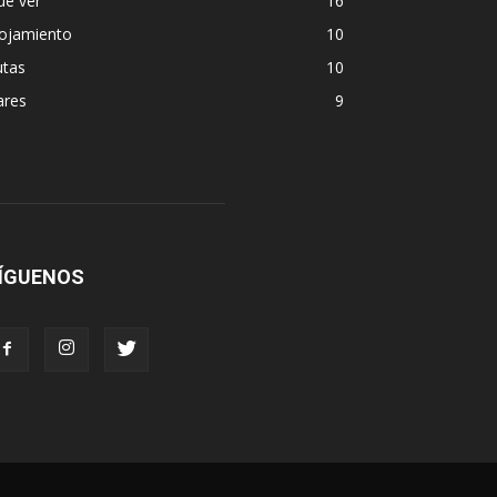
ue ver
16
lojamiento
10
utas
10
ares
9
ÍGUENOS