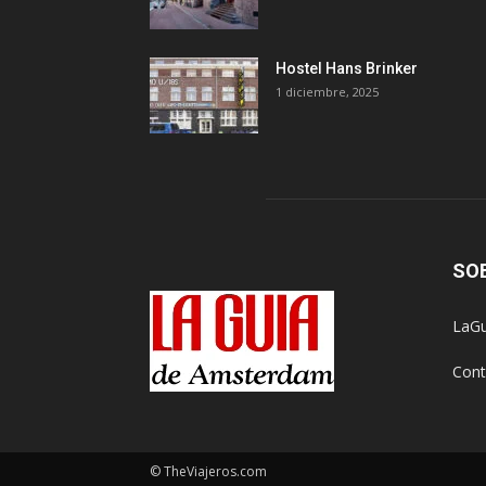
Hostel Hans Brinker
1 diciembre, 2025
SO
LaGu
Cont
© TheViajeros.com