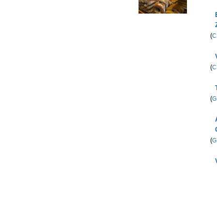
(
C
(
C
(
G
(
G