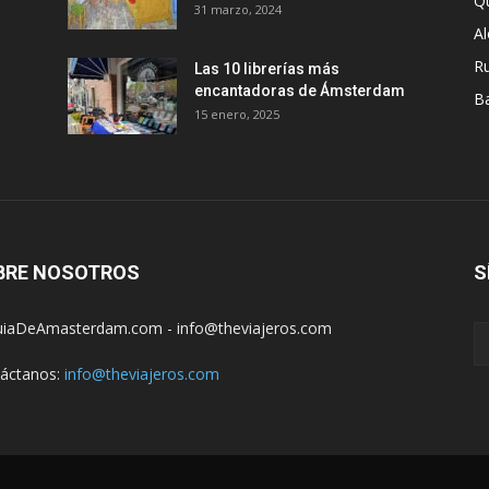
Q
31 marzo, 2024
A
R
Las 10 librerías más
encantadoras de Ámsterdam
B
15 enero, 2025
BRE NOSOTROS
S
iaDeAmasterdam.com - info@theviajeros.com
áctanos:
info@theviajeros.com