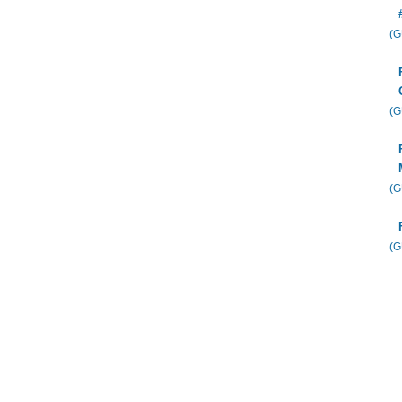
(
(
(
(