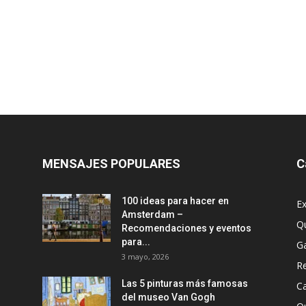
MENSAJES POPULARES
C
100 ideas para hacer en
Ex
Amsterdam –
Q
Recomendaciones y eventos
para...
G
3 mayo, 2026
R
Las 5 pinturas más famosas
Ca
del museo Van Gogh