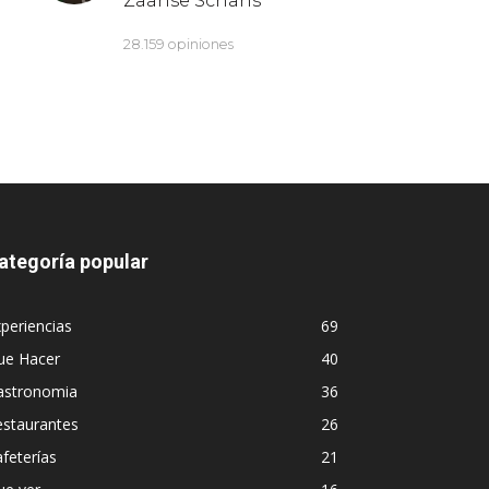
ategoría popular
periencias
69
ue Hacer
40
astronomia
36
estaurantes
26
feterías
21