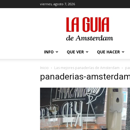
viernes, agosto 7, 2026
La
Guía
de
Amsterdam
INFO
QUE VER
QUE HACER
Inicio
Las mejores panaderías de Amsterdam
pa
panaderias-amsterda