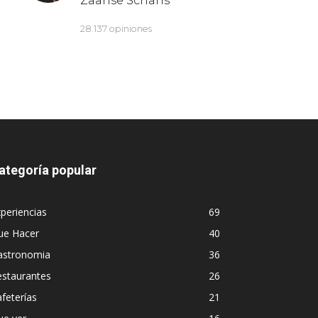
ategoría popular
periencias
69
ue Hacer
40
astronomia
36
estaurantes
26
feterías
21