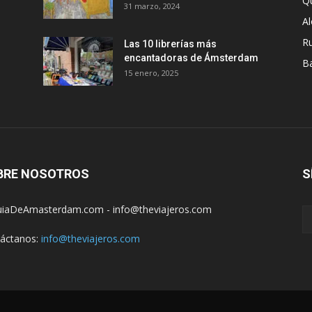
Q
31 marzo, 2024
A
R
Las 10 librerías más
encantadoras de Ámsterdam
B
15 enero, 2025
BRE NOSOTROS
S
iaDeAmasterdam.com - info@theviajeros.com
áctanos:
info@theviajeros.com