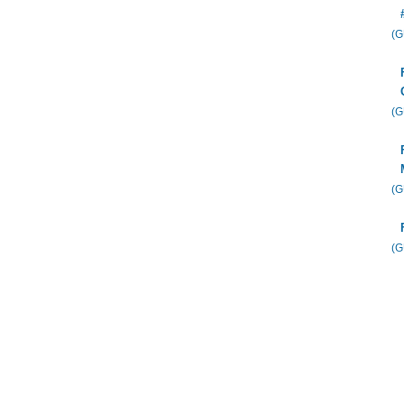
(
(
(
(