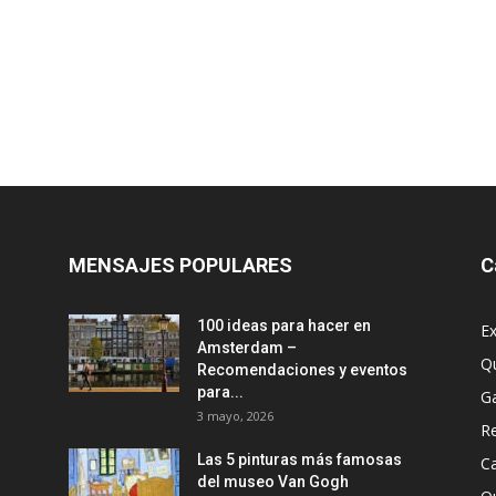
MENSAJES POPULARES
C
100 ideas para hacer en
Ex
Amsterdam –
Q
Recomendaciones y eventos
para...
G
3 mayo, 2026
R
Las 5 pinturas más famosas
Ca
del museo Van Gogh