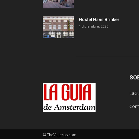
Hostel Hans Brinker
1 diciembre, 2025
SO
LaGu
Cont
© TheViajeros.com