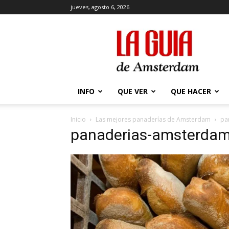
jueves, agosto 6, 2026
La
Guía
de
Amsterdam
INFO
QUE VER
QUE HACER
Inicio
Las mejores panaderías de Amsterdam
pa
panaderias-amsterda