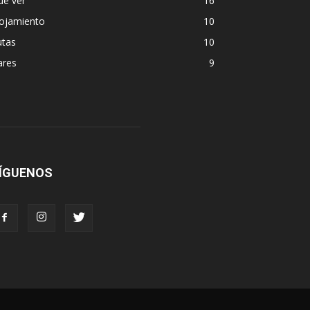
ue ver
16
lojamiento
10
utas
10
ares
9
ÍGUENOS