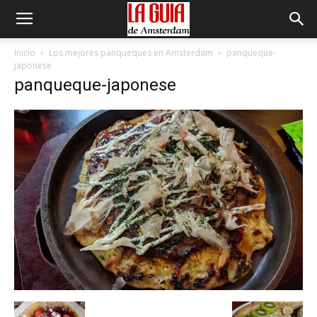
Inicio
Los mejores panqueques en Amsterdam
panqueque-
japonese
panqueque-japonese