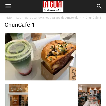
Inicio
Los mejores sándwiches y wraps de Ámsterdam
ChunCafé-1
ChunCafé-1