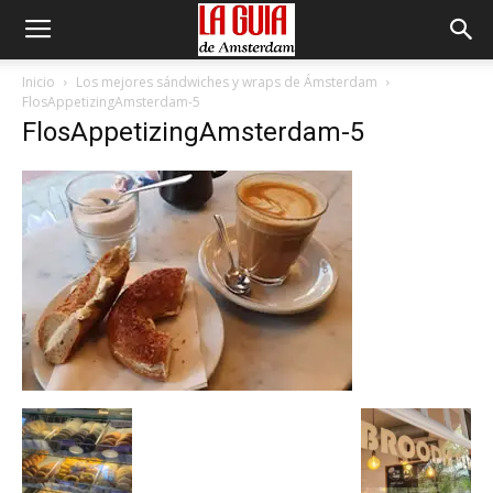
Inicio
Los mejores sándwiches y wraps de Ámsterdam
FlosAppetizingAmsterdam-5
FlosAppetizingAmsterdam-5