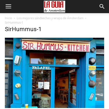
Inicio
Los mejores sándwiches y wraps de Ámsterdam
SirHummus-1
SirHummus-1