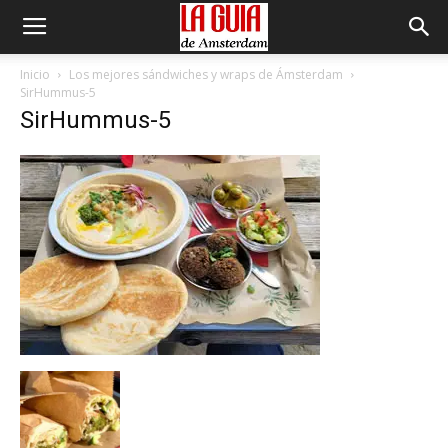
Inicio
Los mejores sándwiches y wraps de Ámsterdam
SirHummus-5
SirHummus-5