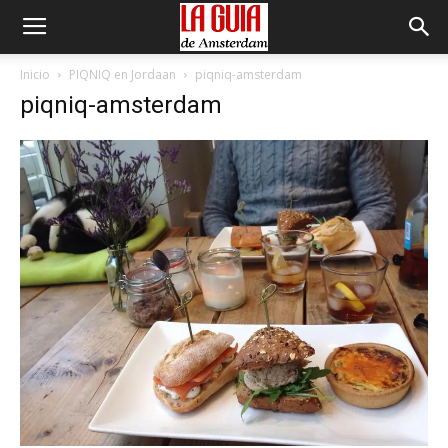
Inicio
PIQNIQ en Jordaan
piqniq-amsterdam
piqniq-amsterdam