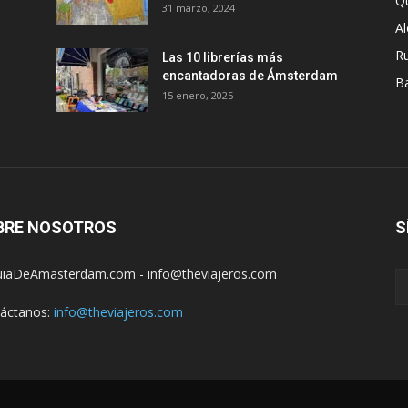
Q
31 marzo, 2024
A
R
Las 10 librerías más
encantadoras de Ámsterdam
B
15 enero, 2025
BRE NOSOTROS
S
iaDeAmasterdam.com - info@theviajeros.com
áctanos:
info@theviajeros.com