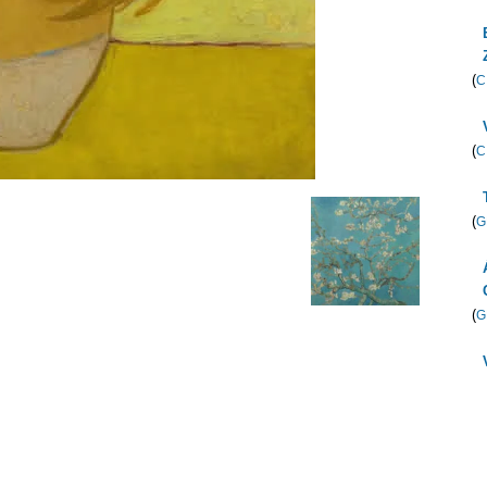
(
C
(
C
(
G
(
G