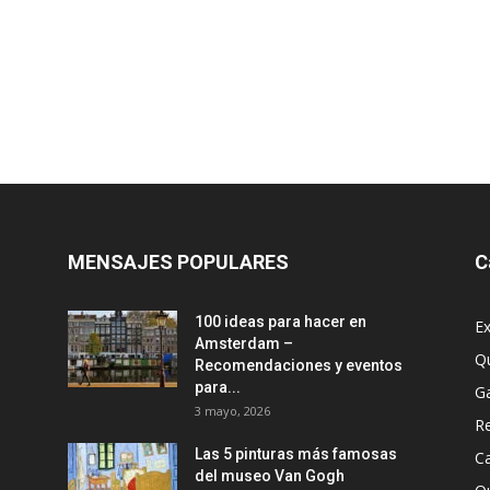
MENSAJES POPULARES
C
100 ideas para hacer en
Ex
Amsterdam –
Q
Recomendaciones y eventos
para...
G
3 mayo, 2026
R
Las 5 pinturas más famosas
Ca
del museo Van Gogh