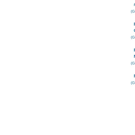
(
(
(
(