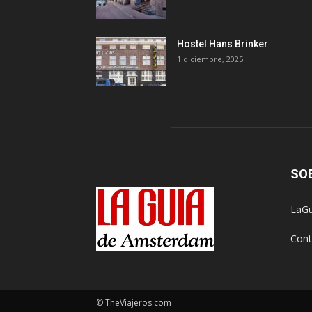
Hostel Hans Brinker
1 diciembre, 2025
SO
LaGu
Cont
© TheViajeros.com