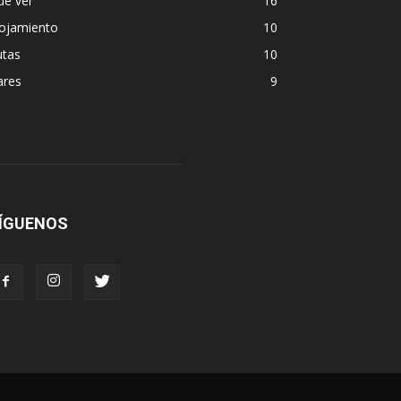
ue ver
16
lojamiento
10
utas
10
ares
9
ÍGUENOS