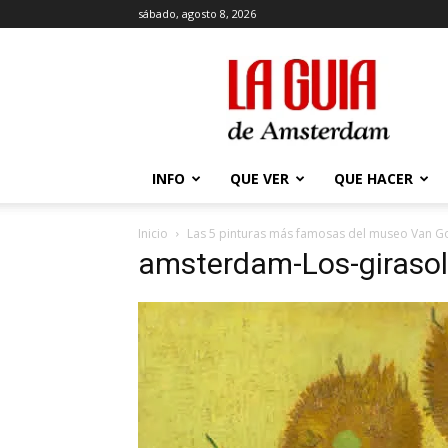
sábado, agosto 8, 2026
La
Guía
de
Amsterdam
INFO
QUE VER
QUE HACER
Inicio
Las 5 pinturas más famosas del museo Van G
amsterdam-Los-giraso