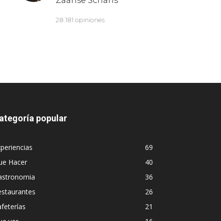
ategoría popular
periencias
69
ue Hacer
40
astronomia
36
estaurantes
26
feterías
21