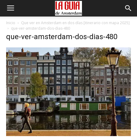
Inicio
Que ver en Amsterdam en dos días [itinerario con mapa 2025]
que-ver-amsterdam-dos-dias-480
que-ver-amsterdam-dos-dias-480