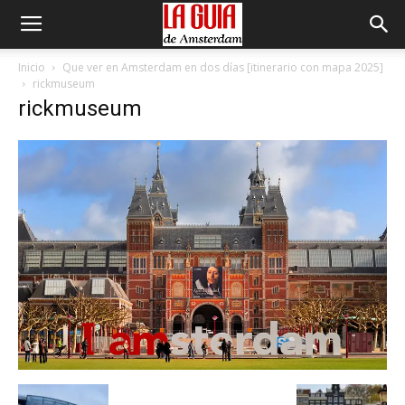
Inicio
Que ver en Amsterdam en dos días [itinerario con mapa 2025]
rickmuseum
rickmuseum