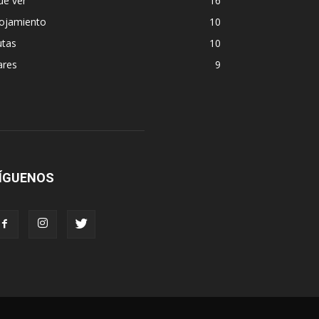
ue ver
16
lojamiento
10
utas
10
ares
9
ÍGUENOS