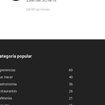
ategoría popular
periencias
69
ue Hacer
40
astronomia
36
estaurantes
26
feterías
21