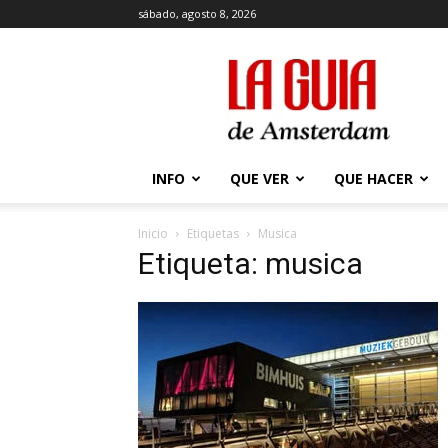
sábado, agosto 8, 2026
La
Guía
de
Amsterdam
INFO
QUE VER
QUE HACER
Inicio
Etiquetas
Musica
Etiqueta: musica