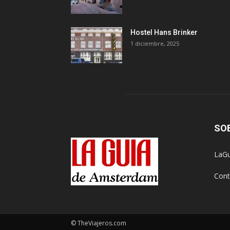
Hostel Hans Brinker
1 diciembre, 2025
SO
LaGu
Cont
© TheViajeros.com