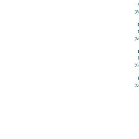
(
(
(
(