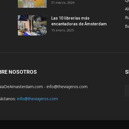
Q
31 marzo, 2024
A
R
Las 10 librerías más
encantadoras de Ámsterdam
B
15 enero, 2025
BRE NOSOTROS
S
iaDeAmasterdam.com - info@theviajeros.com
áctanos:
info@theviajeros.com