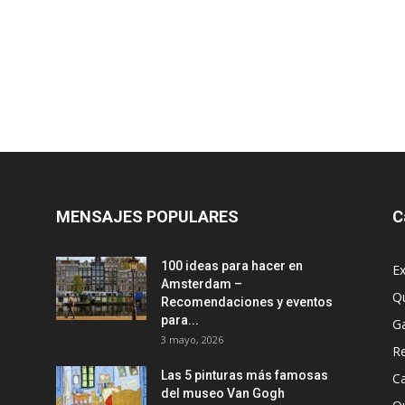
MENSAJES POPULARES
C
100 ideas para hacer en
Ex
Amsterdam –
Q
Recomendaciones y eventos
para...
G
3 mayo, 2026
R
Las 5 pinturas más famosas
Ca
del museo Van Gogh