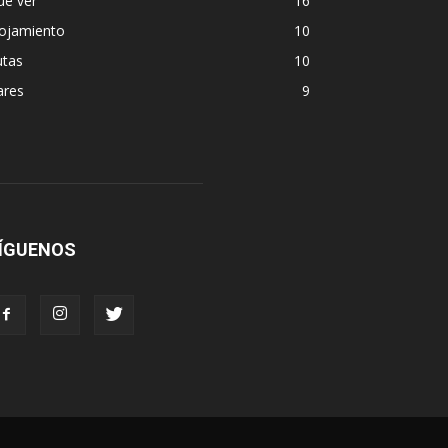
ue ver
16
lojamiento
10
utas
10
ares
9
ÍGUENOS