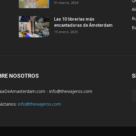
Q
31 marzo, 2024
A
R
Las 10 librerías más
encantadoras de Ámsterdam
B
15 enero, 2025
BRE NOSOTROS
S
iaDeAmasterdam.com - info@theviajeros.com
áctanos:
info@theviajeros.com