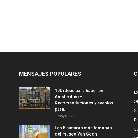
MENSAJES POPULARES
C
100 ideas para hacer en
Ex
Amsterdam –
Q
Recomendaciones y eventos
para...
G
3 mayo, 2026
R
Las 5 pinturas más famosas
Ca
del museo Van Gogh