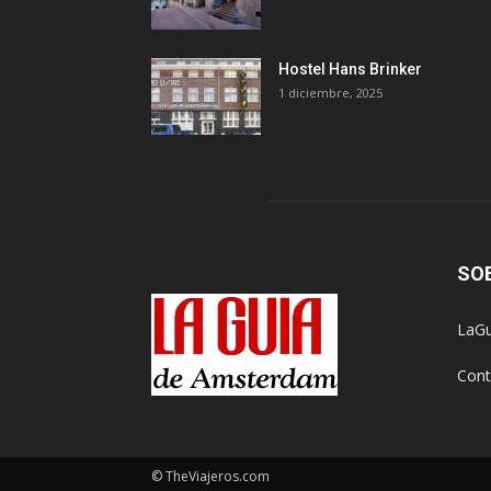
Hostel Hans Brinker
1 diciembre, 2025
SO
LaGu
Cont
© TheViajeros.com