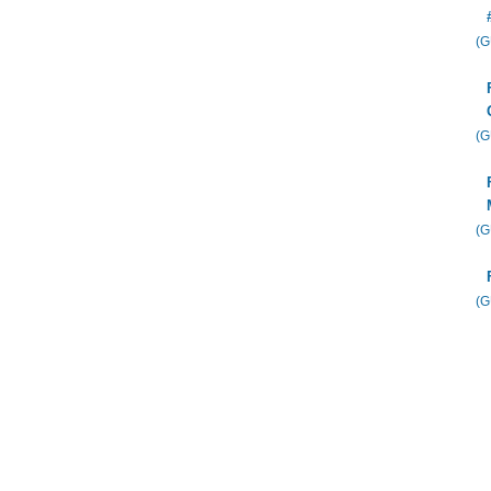
(
(
(
(