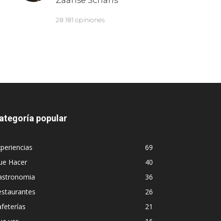
ategoría popular
periencias
69
ue Hacer
40
astronomia
36
estaurantes
26
feterías
21