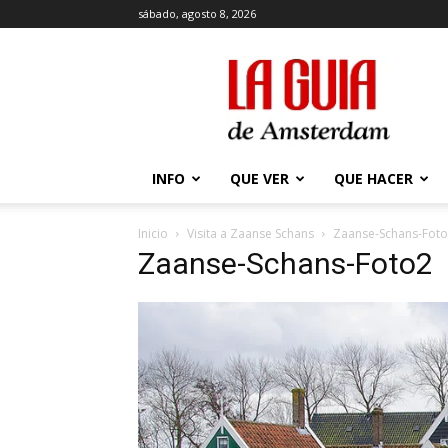
sábado, agosto 8, 2026
La
Guía
de
Amsterdam
INFO
QUE VER
QUE HACER
Inicio
Visita a Zaanse Schans
Zaanse-Schans-Fot
Zaanse-Schans-Foto2