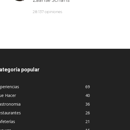
ategoría popular
periencias
69
ue Hacer
40
astronomia
36
estaurantes
26
feterías
21