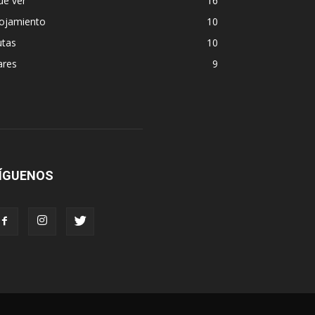
ue ver
16
lojamiento
10
utas
10
ares
9
ÍGUENOS