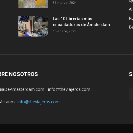
Q
31 marzo, 2024
A
R
Las 10 librerías más
encantadoras de Ámsterdam
B
15 enero, 2025
BRE NOSOTROS
S
iaDeAmasterdam.com - info@theviajeros.com
áctanos:
info@theviajeros.com