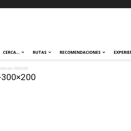
CERCA…
RUTAS
RECOMENDACIONES
EXPERIE
msteram-300x200
-300×200