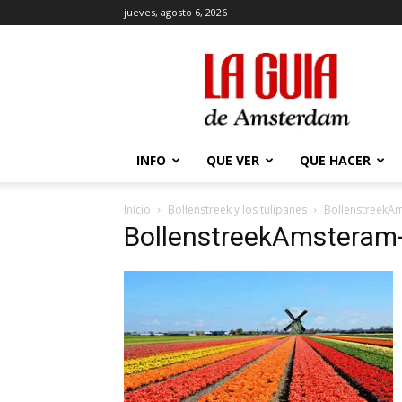
jueves, agosto 6, 2026
La
Guía
de
Amsterdam
INFO
QUE VER
QUE HACER
Inicio
Bollenstreek y los tulipanes
BollenstreekA
BollenstreekAmsteram