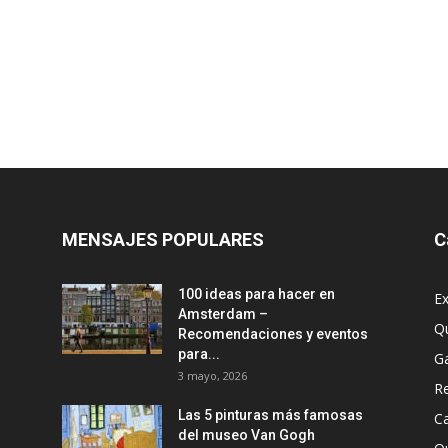
MENSAJES POPULARES
C
100 ideas para hacer en
Ex
Amsterdam –
Q
Recomendaciones y eventos
para...
G
3 mayo, 2026
R
Las 5 pinturas más famosas
Ca
del museo Van Gogh