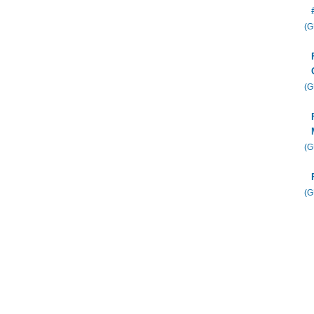
(
(
(
(