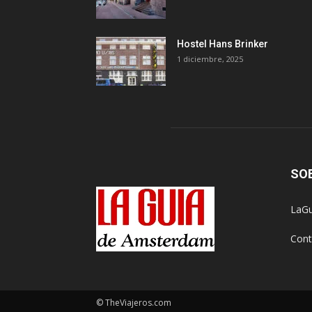
Hostel Hans Brinker
1 diciembre, 2025
SO
LaGu
Cont
© TheViajeros.com