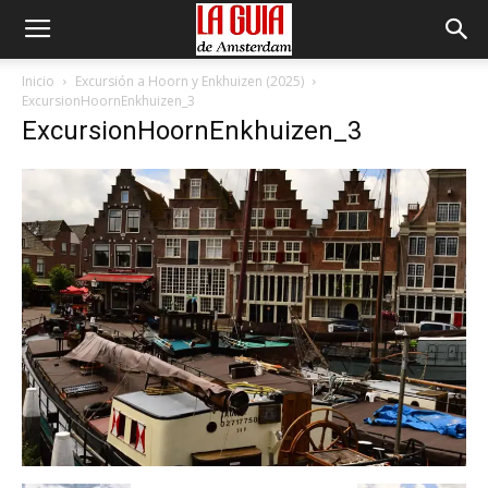
Inicio
Excursión a Hoorn y Enkhuizen (2025)
ExcursionHoornEnkhuizen_3
ExcursionHoornEnkhuizen_3