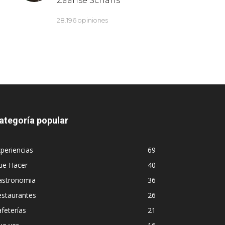
ategoría popular
periencias
69
ue Hacer
40
astronomia
36
estaurantes
26
feterías
21