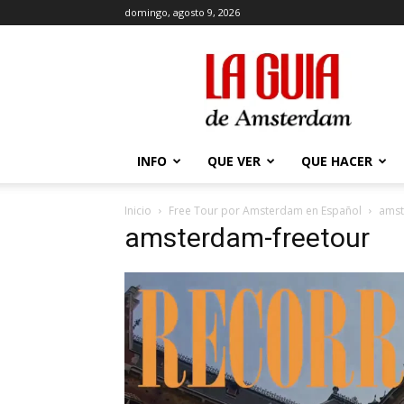
domingo, agosto 9, 2026
La
Guía
de
Amsterdam
INFO
QUE VER
QUE HACER
Inicio
Free Tour por Amsterdam en Español
amst
amsterdam-freetour