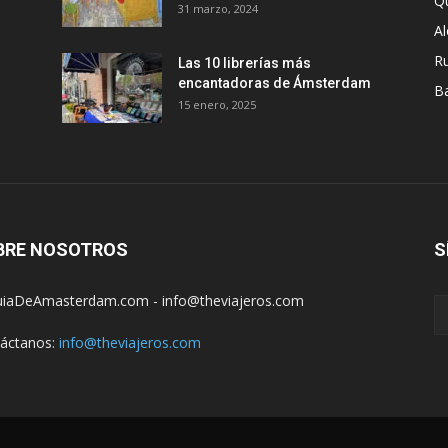
Q
31 marzo, 2024
A
R
Las 10 librerías más
encantadoras de Ámsterdam
B
15 enero, 2025
BRE NOSOTROS
S
iaDeAmasterdam.com - info@theviajeros.com
áctanos:
info@theviajeros.com