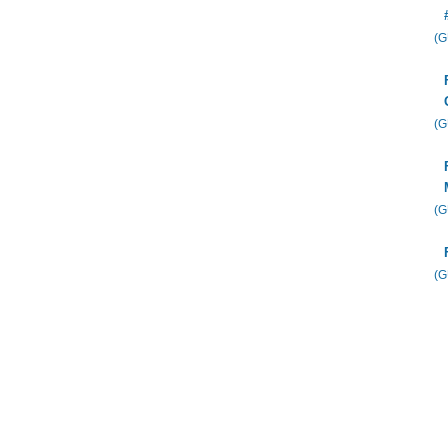
(
(
(
(