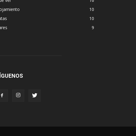
ue ver
16
lojamiento
10
utas
10
ares
9
ÍGUENOS