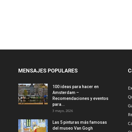
MENSAJES POPULARES
C
100 ideas para hacer en
Ex
Amsterdam –
Q
Recomendaciones y eventos
para...
G
3 mayo, 2026
R
Las 5 pinturas más famosas
Ca
del museo Van Gogh