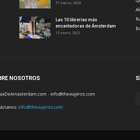
Q
31 marzo, 2024
A
R
Las 10 librerías más
encantadoras de Ámsterdam
B
15 enero, 2025
BRE NOSOTROS
S
iaDeAmasterdam.com - info@theviajeros.com
áctanos:
info@theviajeros.com