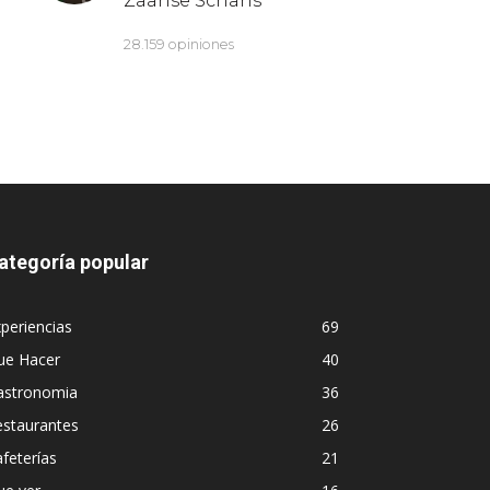
ategoría popular
periencias
69
ue Hacer
40
astronomia
36
estaurantes
26
feterías
21