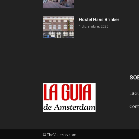
Hostel Hans Brinker
1 diciembre, 2025
SO
LaGu
Cont
© TheViajeros.com