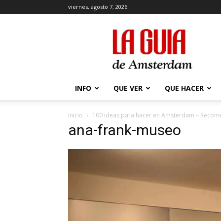
viernes, agosto 7, 2026
La
Guía
de
Amsterdam
INFO
QUE VER
QUE HACER
Inicio
100 ideas para hacer en Amsterdam – Recom
ana-frank-museo