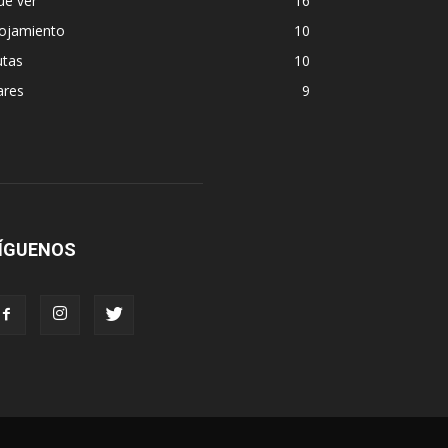
ue ver
16
lojamiento
10
utas
10
ares
9
ÍGUENOS