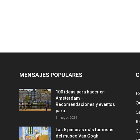
MENSAJES POPULARES
C
100 ideas para hacer en
Ex
Amsterdam –
Q
Recomendaciones y eventos
para...
G
3 mayo, 2026
R
Las 5 pinturas más famosas
Ca
del museo Van Gogh