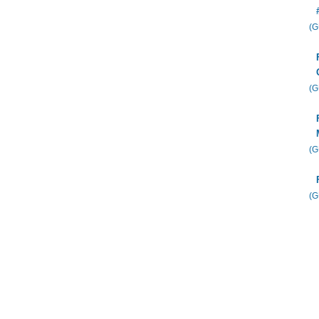
(
(
(
(