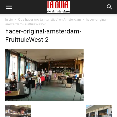
Inicio
Que hacer (no tan turístico) en Amsterdam
hacer-original-
amsterdam-FruittuieWest-2
hacer-original-amsterdam-
FruittuieWest-2