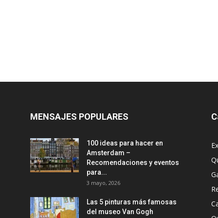
MENSAJES POPULARES
C
100 ideas para hacer en
Ex
Amsterdam –
Q
Recomendaciones y eventos
para...
G
3 mayo, 2026
R
Las 5 pinturas más famosas
Ca
del museo Van Gogh