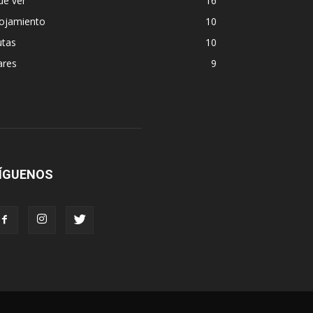
ue ver
16
lojamiento
10
utas
10
ares
9
ÍGUENOS