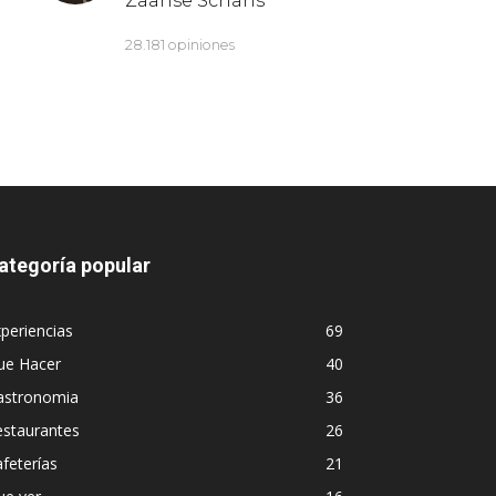
ategoría popular
periencias
69
ue Hacer
40
astronomia
36
estaurantes
26
feterías
21