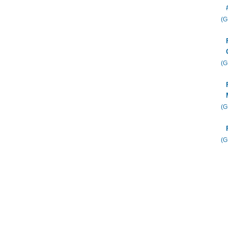
(
(
(
(