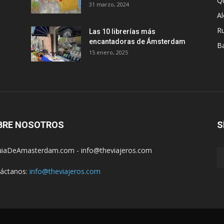
Q
31 marzo, 2024
A
R
Las 10 librerías más
encantadoras de Ámsterdam
B
15 enero, 2025
BRE NOSOTROS
S
iaDeAmasterdam.com - info@theviajeros.com
áctanos:
info@theviajeros.com