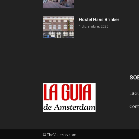
Hostel Hans Brinker
1 diciembre, 2025
SO
LaGu
Cont
© TheViajeros.com