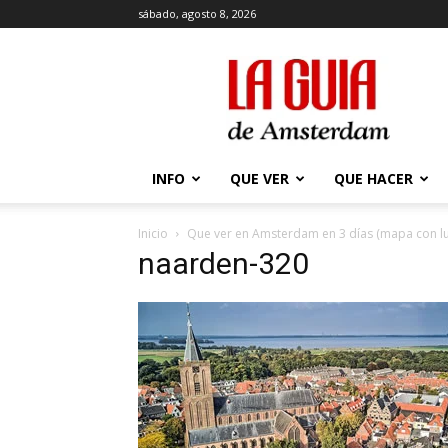
sábado, agosto 8, 2026
La
Guía
de
Amsterdam
INFO
QUE VER
QUE HACER
Inicio
Que ver en Amsterdam en 3 días (mapa con lu
naarden-320