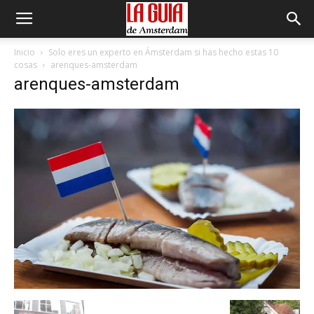
Inicio
Solo eres un experto en Ámsterdam si has hecho estas 10
cosas
arenques-amsterdam
arenques-amsterdam