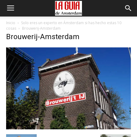
Inicio
Solo eres un experto en Ámsterdam si has hecho estas 10
cosas
Brouwerij-Amsterdam
Brouwerij-Amsterdam