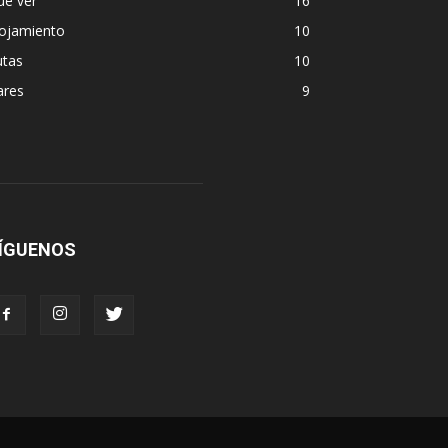
ue ver
16
lojamiento
10
utas
10
ares
9
ÍGUENOS