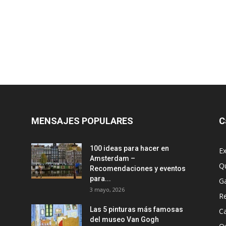
MENSAJES POPULARES
C
100 ideas para hacer en
Ex
Amsterdam –
Q
Recomendaciones y eventos
para...
G
3 mayo, 2026
R
Las 5 pinturas más famosas
Ca
del museo Van Gogh