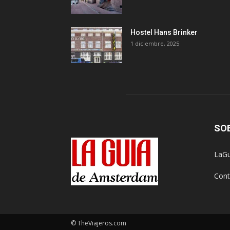
Hostel Hans Brinker
1 diciembre, 2025
SO
LaGu
Cont
© TheViajeros.com