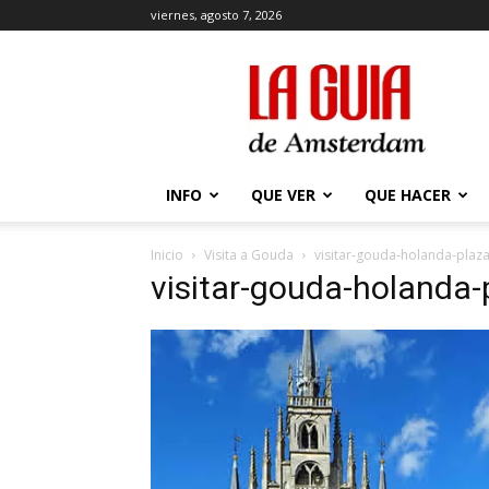
viernes, agosto 7, 2026
La
Guía
de
Amsterdam
INFO
QUE VER
QUE HACER
Inicio
Visita a Gouda
visitar-gouda-holanda-plaz
visitar-gouda-holanda-