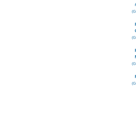
(
(
(
(