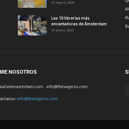
Q
31 marzo, 2024
A
R
Las 10 librerías más
encantadoras de Ámsterdam
B
15 enero, 2025
BRE NOSOTROS
S
iaDeAmasterdam.com - info@theviajeros.com
áctanos:
info@theviajeros.com