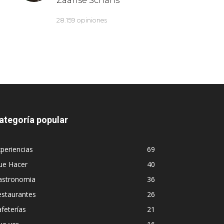
ategoría popular
periencias
69
ue Hacer
40
astronomia
36
estaurantes
26
feterías
21