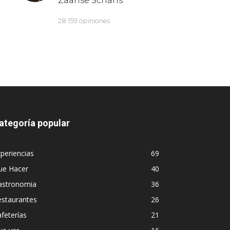
ategoría popular
periencias
69
ue Hacer
40
astronomia
36
estaurantes
26
feterías
21