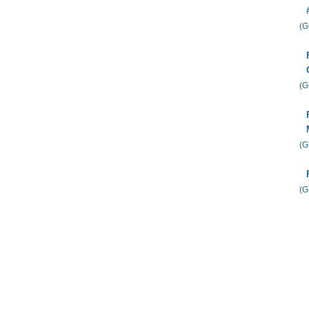
(
(
(
(