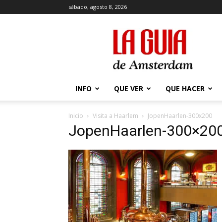
sábado, agosto 8, 2026
La
Guía
de
Amsterdam
INFO
QUE VER
QUE HACER
Inicio
Visita a Haarlem
JopenHaarlen-300x200
JopenHaarlen-300×20