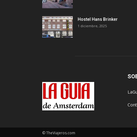
Hostel Hans Brinker
1 diciembre, 2025
SO
LaGu
Cont
© TheViajeros.com