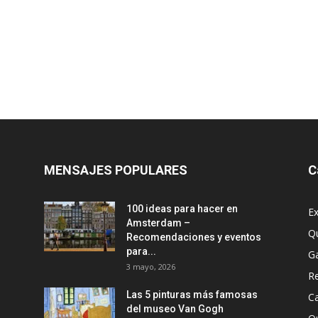
MENSAJES POPULARES
C
100 ideas para hacer en
Ex
Amsterdam –
Q
Recomendaciones y eventos
para...
G
3 mayo, 2026
R
Las 5 pinturas más famosas
Ca
del museo Van Gogh