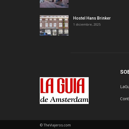
Hostel Hans Brinker
1 diciembre, 2025
SO
LaGu
Cont
© TheViajeros.com