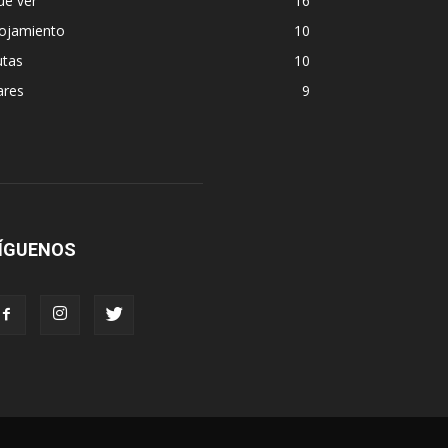
ue ver
16
lojamiento
10
utas
10
ares
9
ÍGUENOS