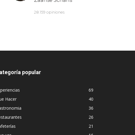
ategoría popular
periencias
69
ue Hacer
40
astronomia
36
estaurantes
26
feterías
21