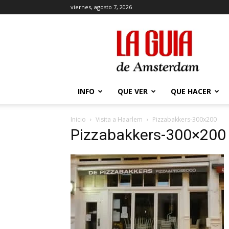
viernes, agosto 7, 2026
La
Guía
de
Amsterdam
INFO
QUE VER
QUE HACER
Inicio
Visita a Haarlem
Pizzabakkers-300x200
Pizzabakkers-300×200