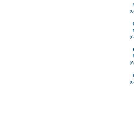
(
(
(
(