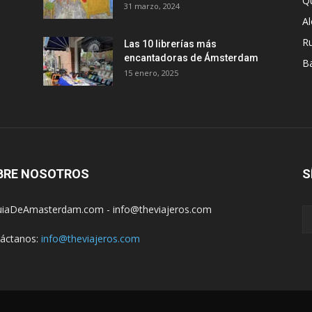
Q
31 marzo, 2024
A
R
Las 10 librerías más
encantadoras de Ámsterdam
B
15 enero, 2025
BRE NOSOTROS
S
iaDeAmasterdam.com - info@theviajeros.com
áctanos:
info@theviajeros.com