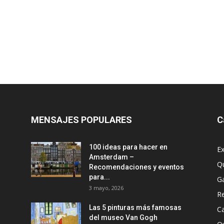
MENSAJES POPULARES
C
100 ideas para hacer en
Ex
Amsterdam –
Q
Recomendaciones y eventos
para...
G
3 mayo, 2026
R
Las 5 pinturas más famosas
Ca
del museo Van Gogh