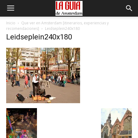
Inicio
Que ver en Amsterdam [itinerarios, experiencias y
recomendaciones]
Leidseplein240x180
Leidseplein240x180