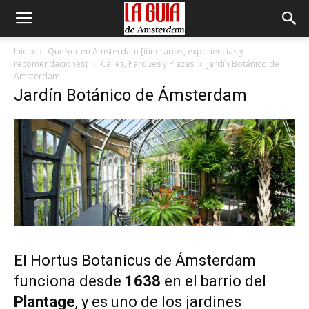
Inicio
Que ver en Amsterdam [itinerarios, experiencias y
recomendaciones]
Calles, Parques y Plazas
Jardín Botánico de
Ámsterdam
Jardín Botánico de Ámsterdam
El Hortus Botanicus de Ámsterdam
funciona desde
1638
en el barrio del
Plantage
, y es uno de los jardines